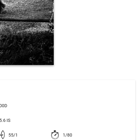
500D
.6 IS
55/1
1/80