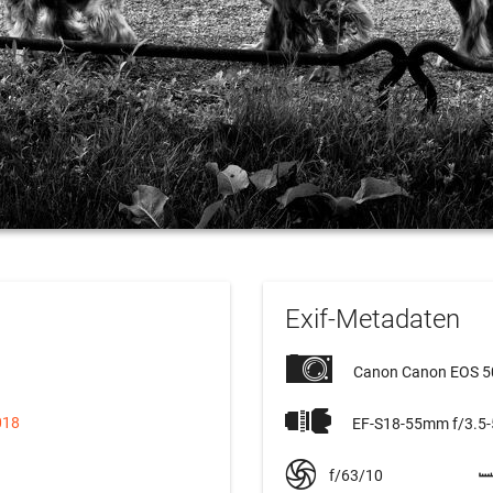
Exif-Metadaten
Canon Canon EOS 
018
EF-S18-55mm f/3.5-5
f/63/10