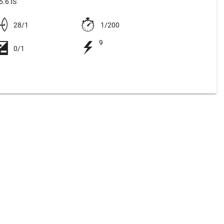
.6 IS
28/1
1/200
9
0/1