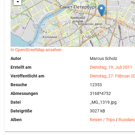
-
In OpenStreetMap ansehen
Autor
Marcus Scholz
Erstellt am
Dienstag, 19. Juli 2011
Veröffentlicht am
Dienstag, 27. Februar 2
Besuche
12353
Abmessungen
3168*4752
Datei
_MG_1319.jpg
Dateigröße
3027 kB
Alben
Reisen / Trips
/
Russlan