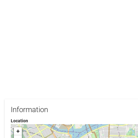
Information
Location
+