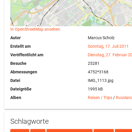
In OpenStreetMap ansehen
Autor
Marcus Scholz
Erstellt am
Sonntag, 17. Juli 2011
Veröffentlicht am
Dienstag, 27. Februar 2
Besuche
25281
Abmessungen
4752*3168
Datei
IMG_1113.jpg
Dateigröße
1995 kB
Alben
Reisen / Trips
/
Russlan
Schlagworte