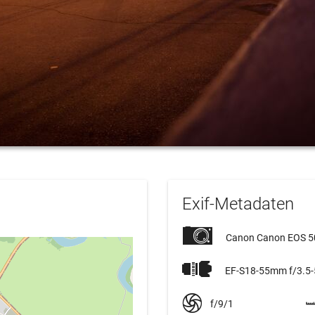
Exif-Metadaten
Canon Canon EOS 
EF-S18-55mm f/3.5-5
f/9/1