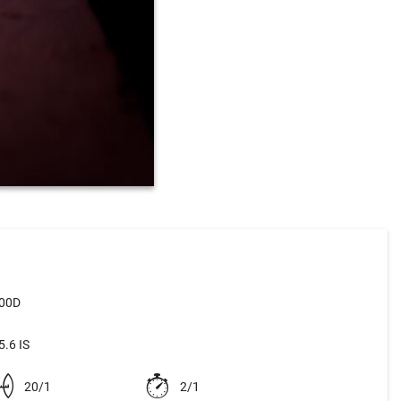
500D
.6 IS
20/1
2/1