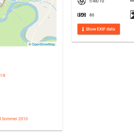
f/48/10
80
Show EXIF data
©
OpenStreetMap
018
d Sommer 2010