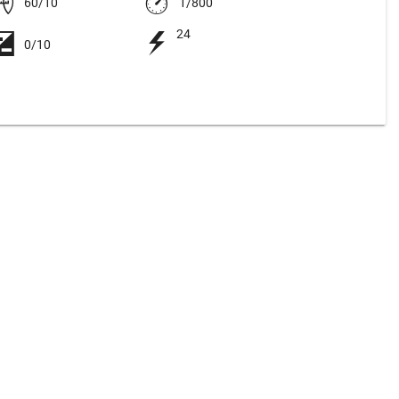
60/10
1/800
24
0/10