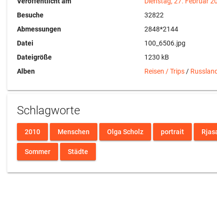
Veröffentlicht am
Dienstag, 27. Februar 2
Besuche
32822
Abmessungen
2848*2144
Datei
100_6506.jpg
Dateigröße
1230 kB
Alben
Reisen / Trips
/
Russlan
Schlagworte
2010
Menschen
Olga Scholz
portrait
Rjas
Sommer
Städte