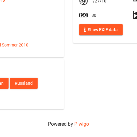
018
f/27/10
80
Show EXIF data
d Sommer 2010
an
Russland
Powered by
Piwigo