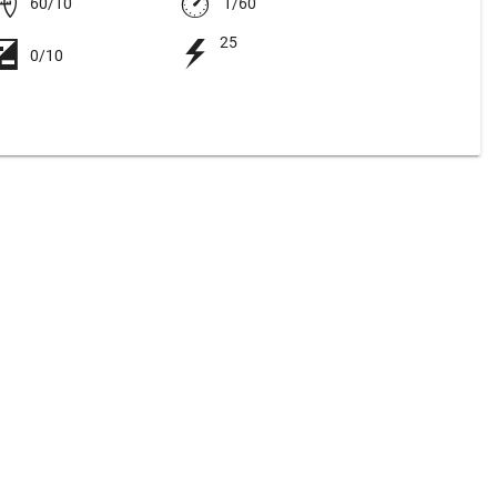
60/10
1/60
25
0/10