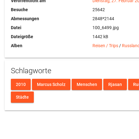
Veröffentlicht am
Dienstag, 27. Februar 2
Besuche
25642
Abmessungen
2848*2144
Datei
100_6499.jpg
Dateigröße
1442 kB
Alben
Reisen / Trips
/
Russlan
Schlagworte
2010
Marcus Scholz
Menschen
Rjasan
Ru
Städte