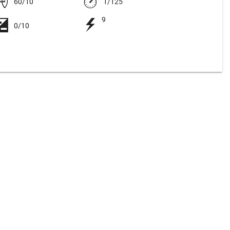
60/10
1/125
9
0/10