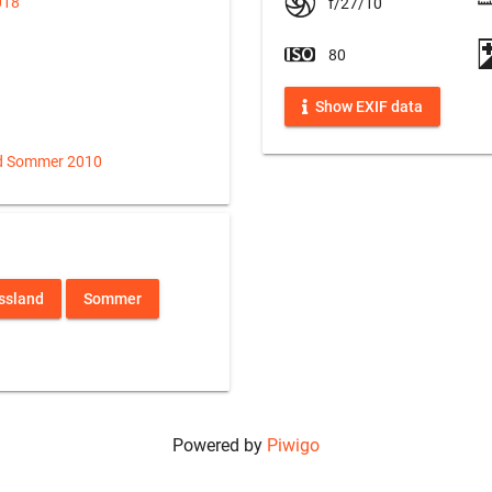
018
f/27/10
80
Show EXIF data
d Sommer 2010
ssland
Sommer
Powered by
Piwigo