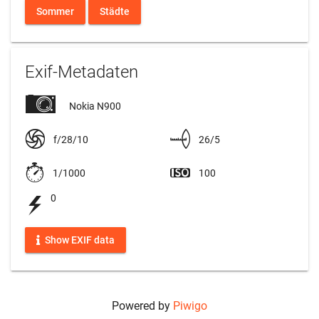
Sommer
Städte
Exif-Metadaten
Nokia N900
f/28/10
26/5
1/1000
100
0
Show EXIF data
Powered by
Piwigo