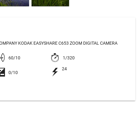
OMPANY KODAK EASYSHARE C653 ZOOM DIGITAL CAMERA
60/10
1/320
24
0/10