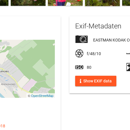
Exif-Metadaten
EASTMAN KODAK C
f/48/10
80
Show EXIF data
©
OpenStreetMap
018