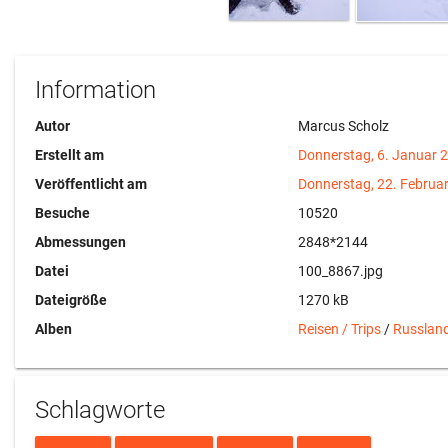
Information
Autor
Marcus Scholz
Erstellt am
Donnerstag, 6. Januar 
Veröffentlicht am
Donnerstag, 22. Februa
Besuche
10520
Abmessungen
2848*2144
Datei
100_8867.jpg
Dateigröße
1270 kB
Alben
Reisen / Trips
/
Russlan
Schlagworte