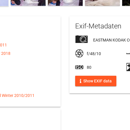
Exif-Metadaten
EASTMAN KODAK C
2011
r 2018
f/48/10
80
Show EXIF data
d Winter 2010/2011