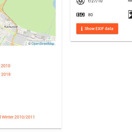
f/27/10
80
Show EXIF data
©
OpenStreetMap
r 2010
r 2018
d Winter 2010/2011