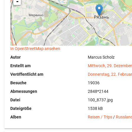
-
In OpenStreetMap ansehen
Autor
Marcus Scholz
Erstellt am
Mittwoch, 29. Dezembe
Veröffentlicht am
Donnerstag, 22. Februa
Besuche
19036
Abmessungen
2848*2144
Datei
100_8737.jpg
Dateigröße
1538 kB
Alben
Reisen / Trips
/
Russlan