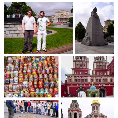
100 6615
100 6624
100 6626
100 6627
100 6633
100 6635