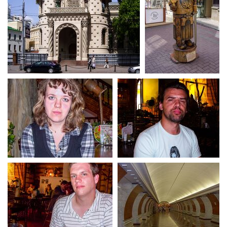
100 6704
100 6718
100 6728
100 6730