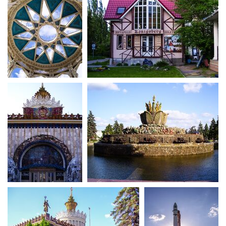
100 6996
100 7003
100 7010
100 7012