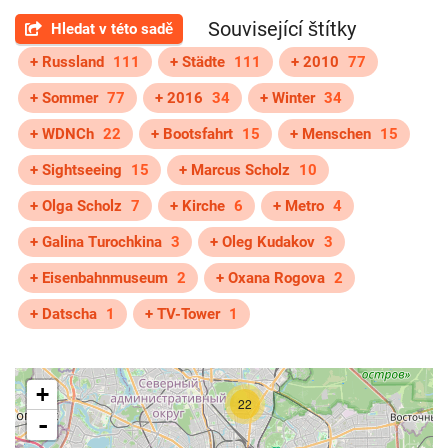
Související štítky
Hledat v této sadě
+ Russland
111
+ Städte
111
+ 2010
77
+ Sommer
77
+ 2016
34
+ Winter
34
+ WDNCh
22
+ Bootsfahrt
15
+ Menschen
15
+ Sightseeing
15
+ Marcus Scholz
10
+ Olga Scholz
7
+ Kirche
6
+ Metro
4
+ Galina Turochkina
3
+ Oleg Kudakov
3
+ Eisenbahnmuseum
2
+ Oxana Rogova
2
+ Datscha
1
+ TV-Tower
1
+
22
-