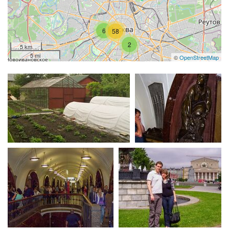
6
58
2
5 km
5 mi
©
OpenStreetMap
20100518 011
100 6614