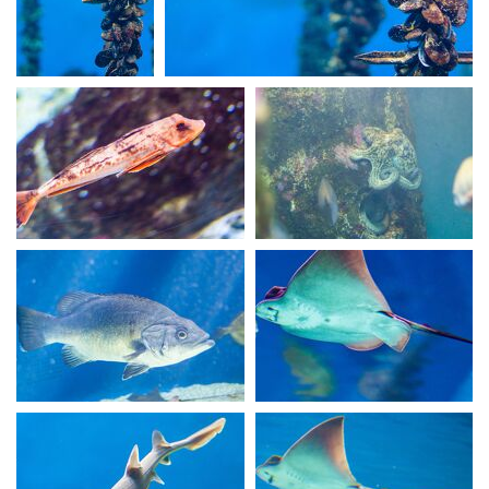
MG 0687
MG 0691
MG 0697
MG 0708
MG 0714
MG 0724