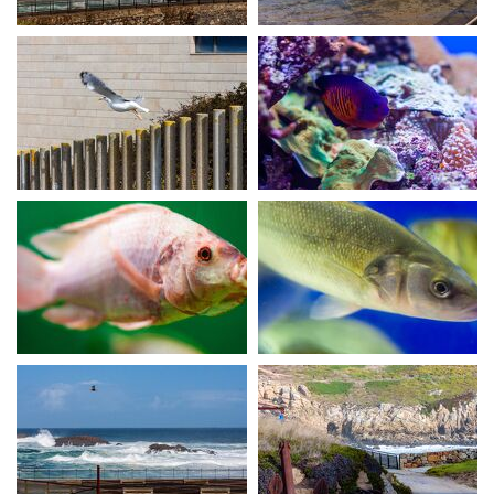
MG 0576
MG 0582
MG 0603
MG 0614
MG 0623
MG 0625