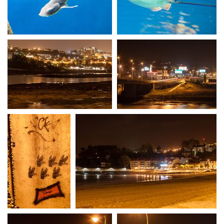
MG 0726
MG 0745
MG 0770
MG 0775
MG 0777
MG 0786