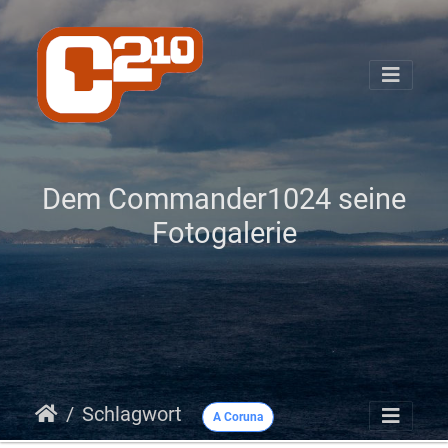
Dem Commander1024 seine
Fotogalerie
Schlagwort
A Coruna