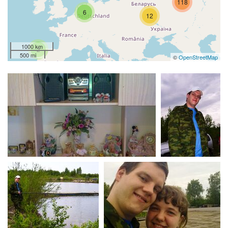
118
6
12
1000 km
2
500 mi
©
OpenStreetMap
20100514 024
100 6451