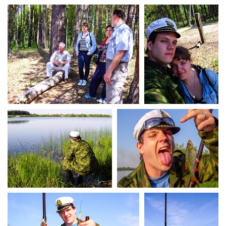
100 7219
100 7247
100 7330
100 7331
100 7460
100 7487