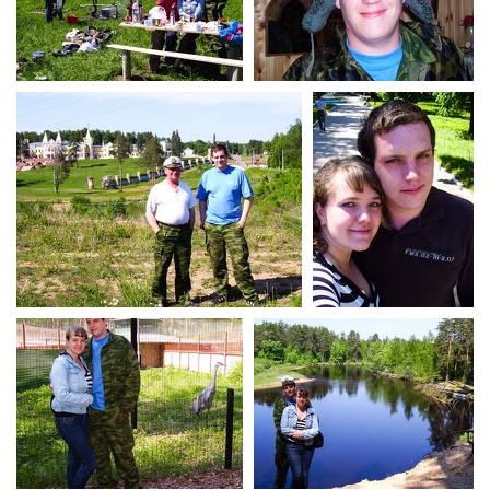
100 7093
100 7119
100 7122
100 7130