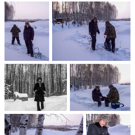
100 8811
20110105 015
100 8829
100 8832
100 8835
100 8836