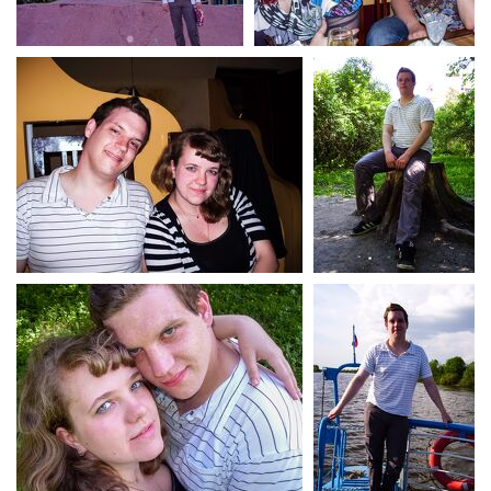
100 6499
100 6504
100 6506
100 6518