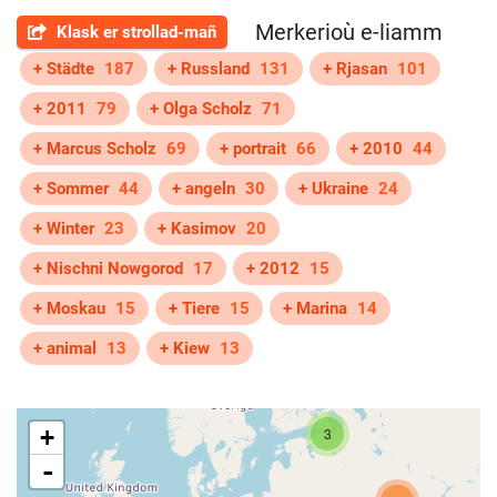
Merkerioù e-liamm
Klask er strollad-mañ
+ Städte
187
+ Russland
131
+ Rjasan
101
+ 2011
79
+ Olga Scholz
71
+ Marcus Scholz
69
+ portrait
66
+ 2010
44
+ Sommer
44
+ angeln
30
+ Ukraine
24
+ Winter
23
+ Kasimov
20
+ Nischni Nowgorod
17
+ 2012
15
+ Moskau
15
+ Tiere
15
+ Marina
14
+ animal
13
+ Kiew
13
+
3
-