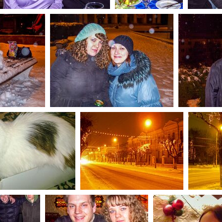
100 8737
100 8739
100 8752
1231 002
100 8769