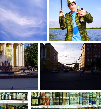
100 7460
100 7487
100 7586
100 7596
100 7619
100 7621