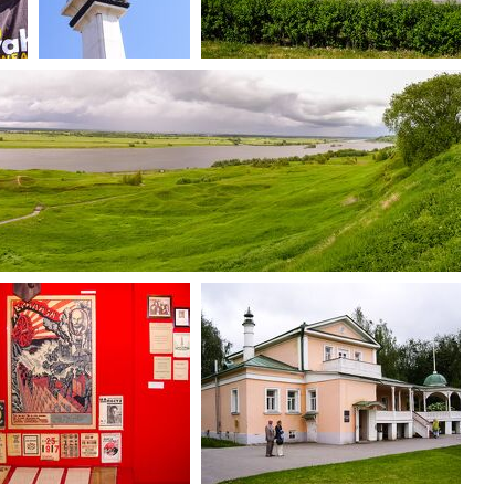
100 7714
100 7717
 7758-Pano