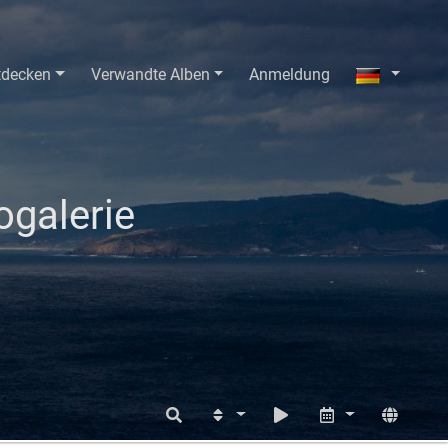
tdecken
Verwandte Alben
Anmeldung
galerie