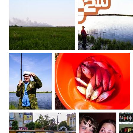
100 7130
100 7404-P
100 7491
100 7610
100 7615