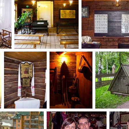
100 7771
100 7779
100 7827
100 7832
100 7850
100 7855
10