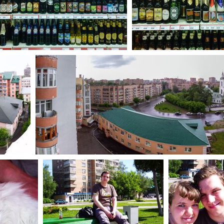
20100524 001
20100524 
100 7663-Pano