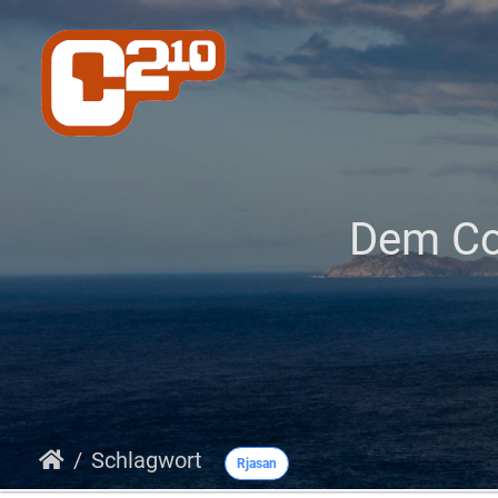
Dem Co
Schlagwort
Rjasan