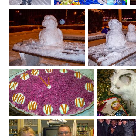
100 8734
100 8736
100 8749
100 8751
20101231 001
2010