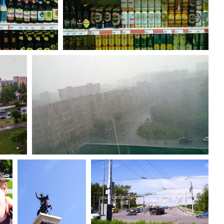
002
20100524 003
20100524 004