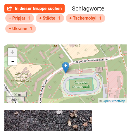
Schlagworte
In dieser Gruppe suchen
+ Pripjat
1
+ Städte
1
+ Tschernobyl
1
+ Ukraine
1
+
-
100 m
300 ft
©
OpenStreetMap