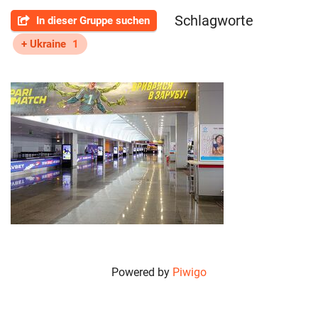
Schlagworte
In dieser Gruppe suchen
+ Ukraine
1
Kiew-85
Powered by
Piwigo