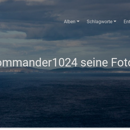
Alben
Schlagworte
En
mmander1024 seine Foto